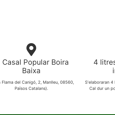
l Casal Popular Boira
4 litre
Baixa
a Flama del Canigó, 2, Manlleu, 08560,
S'elaboraran 4 l
Països Catalans).
Cal dur un p