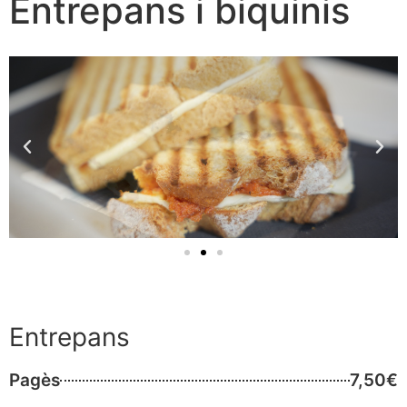
Entrepans i biquinis
Entrepans
Pagès
7,50€