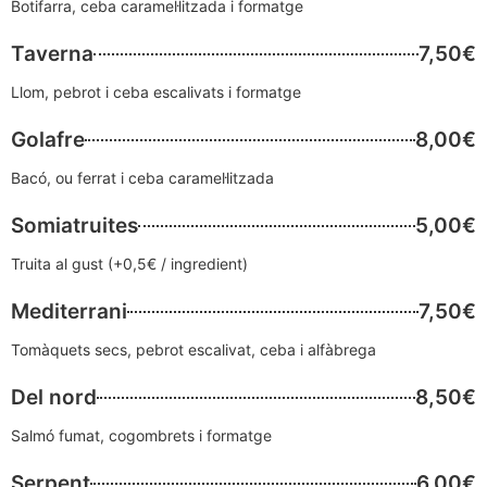
Botifarra, ceba caramel·litzada i formatge
Taverna
7,50€
Llom, pebrot i ceba escalivats i formatge
Golafre
8,00€
Bacó, ou ferrat i ceba caramel·litzada
Somiatruites
5,00€
Truita al gust (+0,5€ / ingredient)
Mediterrani
7,50€
Tomàquets secs, pebrot escalivat, ceba i alfàbrega
Del nord
8,50€
Salmó fumat, cogombrets i formatge
Serpent
6,00€