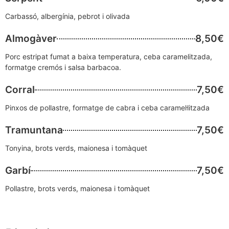
Carbassó, albergínia, pebrot i olivada
Almogàver
8,50€
Porc estripat fumat a baixa temperatura, ceba caramelitzada,
formatge cremós i salsa barbacoa.
Corral
7,50€
Pinxos de pollastre, formatge de cabra i ceba caramel·litzada
Tramuntana
7,50€
Tonyina, brots verds, maionesa i tomàquet
Garbí
7,50€
Pollastre, brots verds, maionesa i tomàquet