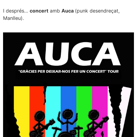
I després…
concert
amb
Auca
(punk desendreçat,
Manlleu).