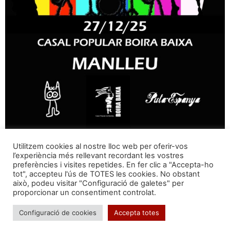
Utilitzem cookies al nostre lloc web per oferir-vos
l’experiència més rellevant recordant les vostres
preferències i visites repetides. En fer clic a "Accepta-ho
tot", accepteu l'ús de TOTES les cookies. No obstant
Segueix-nos a:
això, podeu visitar "Configuració de galetes" per
proporcionar un consentiment controlat.
Configuració de cookies
Accepta totes
Formem part de: