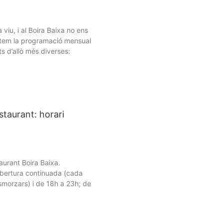
 viu, i al Boira Baixa no ens
ntem la programació mensual
ats d’allò més diverses:
estaurant: horari
taurant Boira Baixa.
obertura continuada (cada
esmorzars) i de 18h a 23h; de