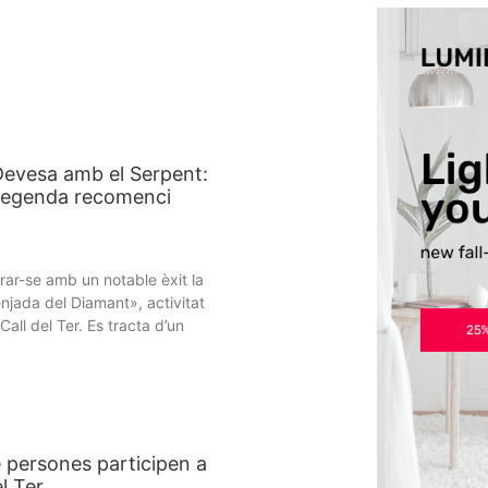
 Devesa amb el Serpent:
 llegenda recomenci
rar-se amb un notable èxit la
njada del Diamant», activitat
all del Ter. Es tracta d’un
 persones participen a
el Ter