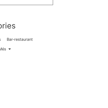
ries
s
Bar-restaurant
Més