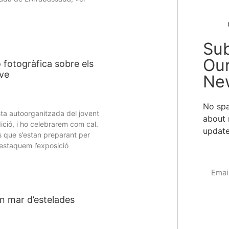
Sub
Ou
 fotogràfica sobre els
ove
New
No spa
sta autoorganitzada del jovent
about 
ició, i ho celebrarem com cal.
update
es que s’estan preparant per
estaquem l’exposició
n mar d’estelades