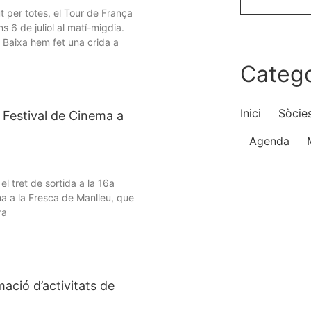
per totes, el Tour de França
s 6 de juliol al matí-migdia.
 Baixa hem fet una crida a
Catego
Inici
Sòcie
è Festival de Cinema a
Agenda
el tret de sortida a la 16a
ma a la Fresca de Manlleu, que
ra
ació d’activitats de