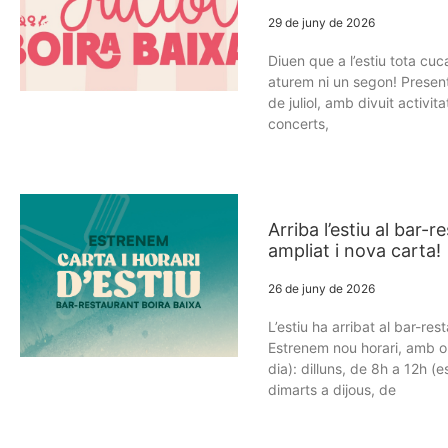
29 de juny de 2026
Diuen que a l’estiu tota cuca
aturem ni un segon! Prese
de juliol, amb divuit activit
concerts,
Arriba l’estiu al bar-r
ampliat i nova carta!
26 de juny de 2026
L’estiu ha arribat al bar-res
Estrenem nou horari, amb 
dia): dilluns, de 8h a 12h (
dimarts a dijous, de