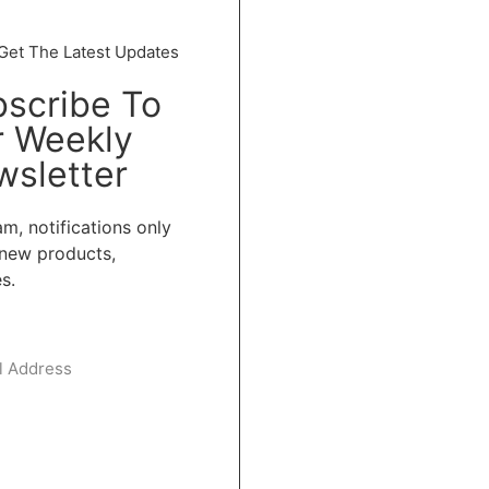
Get The Latest Updates
scribe To
r Weekly
sletter
m, notifications only
new products,
s.
subscribe