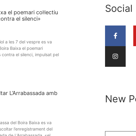
Social
xa el poemari col·lectiu
ontra el silenci»
iol a les 7 del vespre es va
Boira Baixa el poemari
s contra el silenci, impulsat pel
oltar L’Arrabassada amb
New P
rrassa del Boira Baixa es va
coltar l’enregistrament del
rada de L’Arrabassada, «el