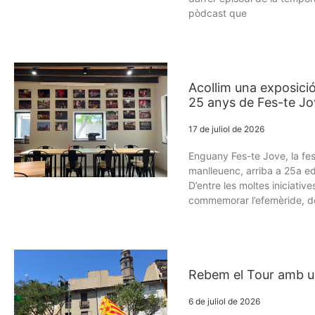
pòdcast que
Acollim una exposició
25 anys de Fes-te J
17 de juliol de 2026
Enguany Fes-te Jove, la fe
manlleuenc, arriba a 25a ed
D’entre les moltes iniciativ
commemorar l’efemèride, d
Rebem el Tour amb u
6 de juliol de 2026