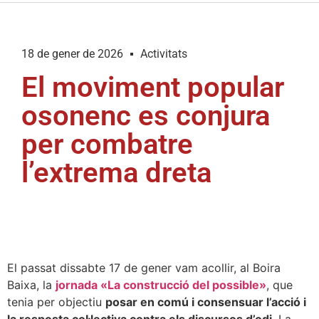
18 de gener de 2026
Activitats
El moviment popular
osonenc es conjura
per combatre
l’extrema dreta
El passat dissabte 17 de gener vam acollir, al Boira
Baixa, la
jornada «La construcció del possible»
, que
tenia per objectiu
posar en comú i consensuar l’acció i
la resposta col·lectiva contra els discursos d’odi
. La