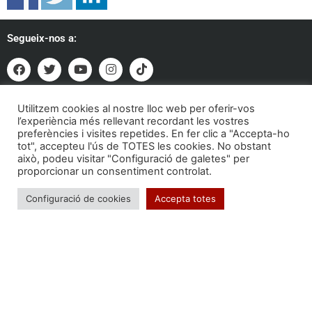
Segueix-nos a:
Formem part de:
Utilitzem cookies al nostre lloc web per oferir-vos
l’experiència més rellevant recordant les vostres
preferències i visites repetides. En fer clic a "Accepta-ho
tot", accepteu l'ús de TOTES les cookies. No obstant
això, podeu visitar "Configuració de galetes" per
proporcionar un consentiment controlat.
Configuració de cookies
Accepta totes
Troba'ns a: