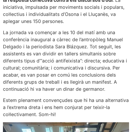
iniciativa, impulsada per moviments socials i populars,
col·lectius i individualitats d’Osona i el Lluçanès, va
aplegar unes 150 persones.
La jornada va començar a les 10 del matí amb una
conferència inaugural a càrrec de l’antropòleg Manuel
Delgado i la periodista Sara Blázquez. Tot seguit, les
assistents es van dividir en tallers simultanis sobre
diferents tipus d’“acció antifeixista”: directa; educativa i
cultural; comunitària; i comunicativa i discursiva. Per
acabar, es van posar en comú les conclusions dels
diferents grups de treball i es llegirà un manifest. A
continuació hi va haver un dinar de germanor.
Estem plenament convençudes que hi ha una alternativa
a l’extrema dreta i ens hem conjurat per teixir-la
col·lectivament. Som-hi!