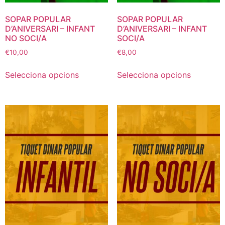
SOPAR POPULAR
SOPAR POPULAR
D’ANIVERSARI – INFANT
D’ANIVERSARI – INFANT
NO SOCI/A
SOCI/A
€
10,00
€
8,00
Selecciona opcions
Selecciona opcions