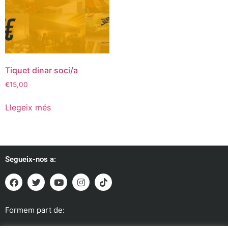
Tiquet dinar soci/a
€
15,00
Llegeix més
Segueix-nos a:
Formem part de: