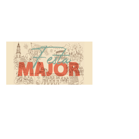
Arrels i el
Pub Xauxa.
La
programació
Festa Major
2026:
programació,
horaris i
tiquets
28 de juliol de 2026
S’acosten les
setmanes més
importants de
l’any a Manlleu i
presentem la
programació que