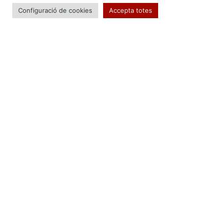
Configuració de cookies
Accepta totes
On Trend
Most Popular
Stories
Explore more