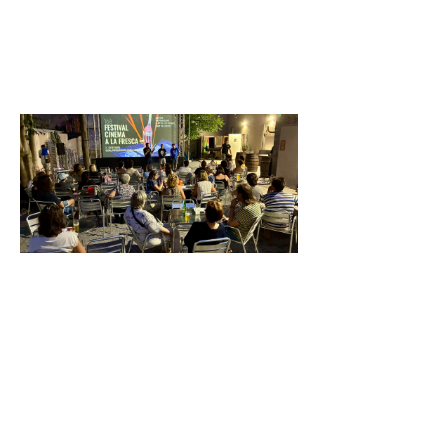
Popular Boira
Baixa hem fet
una crida a
Tret de
sortida
al 16è
Festival
de
Cinema
a la
Fresca
de
Manlleu
3 de juliol
de 2026
Dijous 2