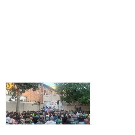
El passat dissabte
25 de juliol a les 7
del vespre es va
presentar al Casal
Popular Boira
Baixa el poemari
col·lectiu Palestina
paraules contra el
silenci, impulsat
pel Grup de
Ple a vessar
per escoltar
L’Arrabassada
amb Lluís
Llach
18 de juliol de 2026