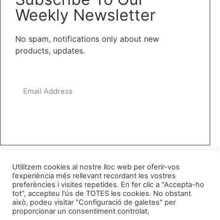
Weekly Newsletter
No spam, notifications only about new
products, updates.
subscribe
Utilitzem cookies al nostre lloc web per oferir-vos
l’experiència més rellevant recordant les vostres
Categories
preferències i visites repetides. En fer clic a "Accepta-ho
tot", accepteu l'ús de TOTES les cookies. No obstant
això, podeu visitar "Configuració de galetes" per
proporcionar un consentiment controlat.
Inici
Sòcies
Bar-restaurant
Agenda
Més