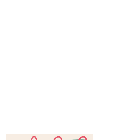
de juliol
vam
donar el
tret de
sortida a
la 16a
edició del
Festival
de
Cinema a
la Fresca
de
Manlleu,
que
acollim a
la
terrassa
del Boira