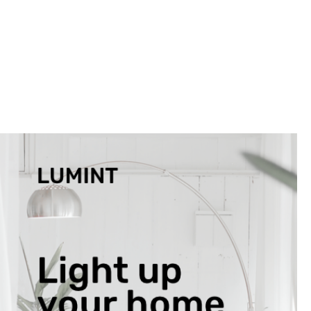
obertura
continuada
(cada dia):
dilluns, de 8h
a 12h
(esmorzars) i
de 18h a 23h;
de dimarts a
dijous, de