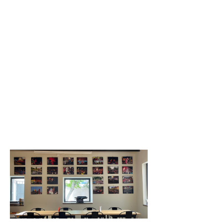
Divendres 17 de
juliol la terrassa
del Boira Baixa es
va omplir de gom
a gom per
escoltar
l’enregistrament
del darrer episodi
de la temporada
de L’Arrabassada,
«el pòdcast que
Acollim una
exposició
fotogràfica
sobre els 25
anys de Fes-
te Jove