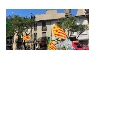
Rebem el
Tour amb
un mar
d’estelades
6 de juliol de
2026
Com
imaginem que
és sabut per
totes, el Tour
de França
passarà per
Manlleu el
dilluns 6 de
juliol al matí-
migdia. Des
del Casal