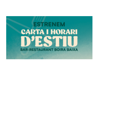
Arriba
l’estiu al
bar-
restaurant:
horari
ampliat i
nova
carta!
26 de juny de
2026
L’estiu ha
arribat al bar-
restaurant
Boira Baixa.
Estrenem nou
horari, amb