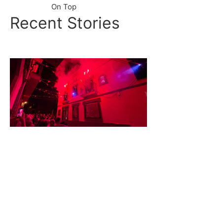
On Top
Recent Stories
El diamant
ja és a la
Devesa
amb el
Serpent:
tot a punt
perquè la
llegenda
recomenci
3 d'agost de
2026
Dissabte 1
d’agost va