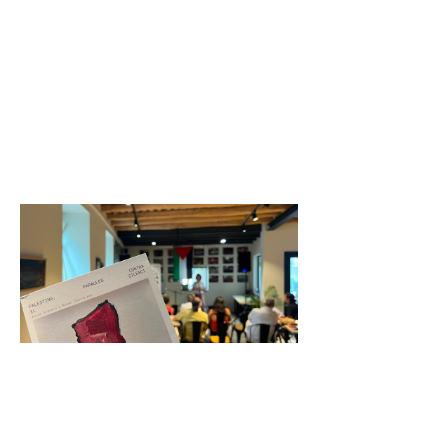
hem preparat,
amb propostes
per a tots els
públics i gustos:
«El
Desenterrament
de la
Presentat al
Boira Baixa el
poemari
col·lectiu
«Palestina:
paraules
contra el
silenci»
26 de juliol de 2026