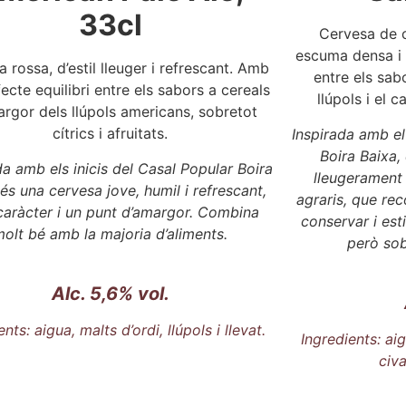
33cl
Cervesa de c
escuma densa i p
 rossa, d’estil lleuger i refrescant. Amb
entre els sabo
ecte equilibri entre els sabors a cereals
llúpols i el c
margor dels llúpols americans, sobretot
cítrics i afruitats.
Inspirada amb el
Boira Baixa,
da amb els inicis del Casal Popular Boira
lleugerament 
 és una cervesa jove, humil i refrescant,
agraris, que rec
aràcter i un punt d’amargor. Combina
conservar i est
molt bé amb la majoria d’aliments.
però sob
Alc. 5,6% vol.
ents: aigua, malts d’ordi, llúpols i llevat.
Ingredients: aig
civa