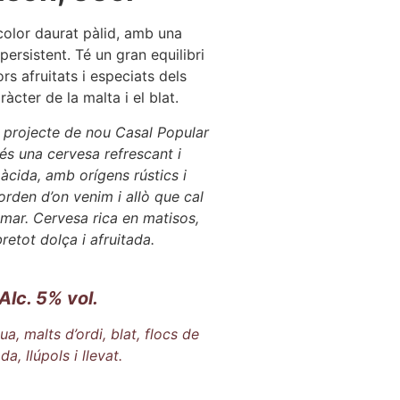
olor daurat pàlid, amb una
ersistent. Té un gran equilibri
rs afruitats i especiats dels
aràcter de la malta i el blat.
 projecte de nou Casal Popular
 és una cervesa refrescant i
àcida, amb orígens rústics i
orden d’on venim i allò que cal
imar. Cervesa rica en matisos,
retot dolça i afruitada.
Alc. 5% vol.
ua, malts d’ordi, blat, flocs de
da, llúpols i llevat.