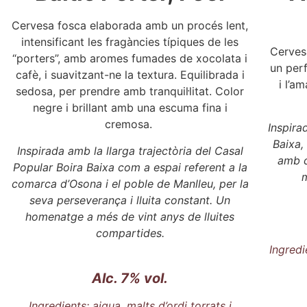
Cervesa fosca elaborada amb un procés lent,
intensificant les fragàncies típiques de les
Cervesa
“porters”, amb aromes fumades de xocolata i
un perf
cafè, i suavitzant-ne la textura. Equilibrada i
i l’a
sedosa, per prendre amb tranquil·litat. Color
negre i brillant amb una escuma fina i
cremosa.
Inspira
Baixa,
Inspirada amb la llarga trajectòria del Casal
amb c
Popular Boira Baixa com a espai referent a la
comarca d’Osona i el poble de Manlleu, per la
seva perseverança i lluita constant. Un
homenatge a més de vint anys de lluites
compartides.
Ingredi
Alc. 7% vol.
Ingredients: aigua, malts d’ordi torrats i