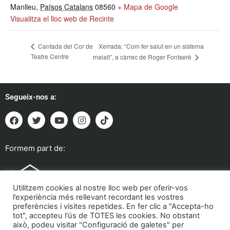
Manlleu
,
Països Catalans
08560
+ Mapa de Google
Visualitza el lloc web de Recinte
Xerrada: “Com fer salut en un sistema
Cantada del Cor de
Teatre Centre
malalt”, a càrrec de Roger Fontserè
Segueix-nos a:
Formem part de:
Utilitzem cookies al nostre lloc web per oferir-vos
l’experiència més rellevant recordant les vostres
preferències i visites repetides. En fer clic a "Accepta-ho
tot", accepteu l'ús de TOTES les cookies. No obstant
això, podeu visitar "Configuració de galetes" per