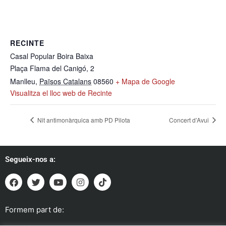
RECINTE
Casal Popular Boira Baixa
Plaça Flama del Canigó, 2
Manlleu
,
Països Catalans
08560
+ Mapa de Google
Visualitza el lloc web de Recinte
Nit antimonàrquica amb PD Pilota
Concert d’Avui
Segueix-nos a:
Formem part de: