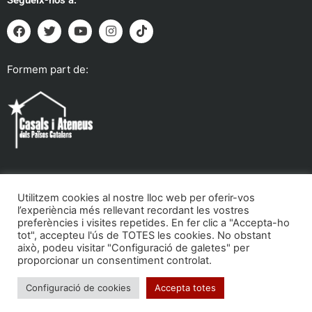
Formem part de:
Utilitzem cookies al nostre lloc web per oferir-vos
Troba'ns a:
l’experiència més rellevant recordant les vostres
preferències i visites repetides. En fer clic a "Accepta-ho
tot", accepteu l'ús de TOTES les cookies. No obstant
això, podeu visitar "Configuració de galetes" per
proporcionar un consentiment controlat.
Configuració de cookies
Accepta totes